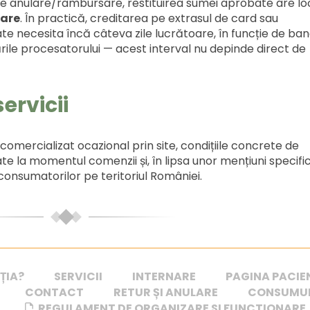
e de anulare/rambursare, restituirea sumei aprobate are lo
oare
. În practică, creditarea pe extrasul de card sau
te necesita încă câteva zile lucrătoare, în funcție de ba
e procesatorului — acest interval nu depinde direct de
ervicii
 comercializat ocazional prin site, condițiile concrete de
ate la momentul comenzii și, în lipsa unor mențiuni specifi
consumatorilor pe teritoriul României.
ȚIA?
SERVICII
INTERNARE
PAGINA PACIE
CONTACT
RETUR ȘI ANULARE
CONSUMUL
REGULAMENT DE ORGANIZARE SI FUNCTIONARE