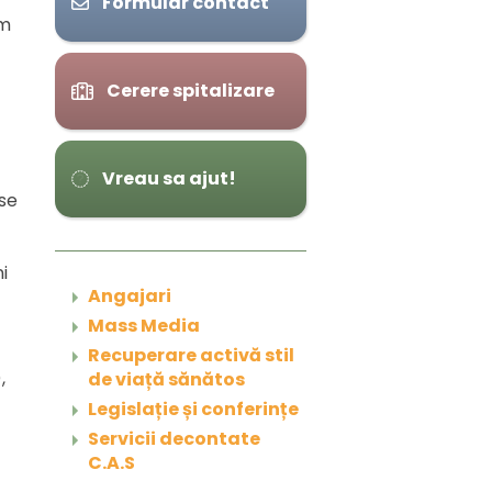
Formular contact
um
Cerere spitalizare
Vreau sa ajut!
 se
i
Angajari
Mass Media
Recuperare activă stil
,
de viață sănătos
Legislație și conferințe
Servicii decontate
C.A.S