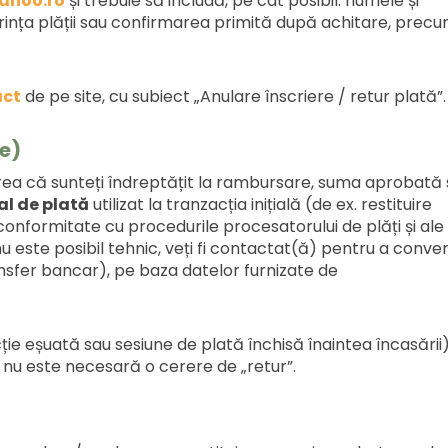
ahoo.ro
și trebuie să includă, pe cât posibil: numele și
rința plății sau confirmarea primită după achitare, prec
act
de pe site, cu subiect „Anulare înscriere / retur plată”.
e)
area că sunteți îndreptățit la rambursare, suma aprobată
al de plată
utilizat la tranzacția inițială (de ex. restituire
 conformitate cu procedurile procesatorului de plăți și ale
 este posibil tehnic, veți fi contactat(ă) pentru a conven
ansfer bancar), pe baza datelor furnizate de
ție eșuată sau sesiune de plată închisă înaintea încasării)
nu este necesară o cerere de „retur”.