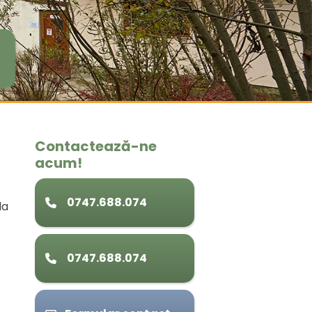
Contactează-ne
acum!
0747.688.074
la
0747.688.074