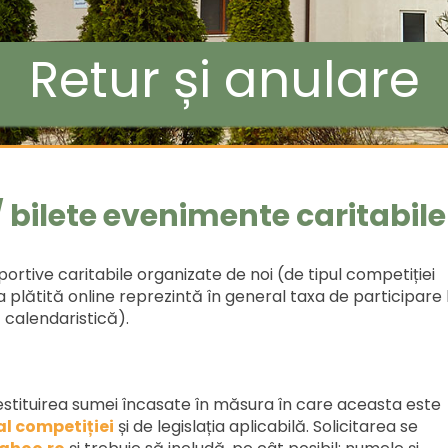
Retur și anulare
/ bilete evenimente caritabile
portive caritabile organizate de noi (de tipul competiției
 plătită online reprezintă în general taxa de participare 
 calendaristică).
i restituirea sumei încasate în măsura în care aceasta este
al competiției
și de legislația aplicabilă. Solicitarea se