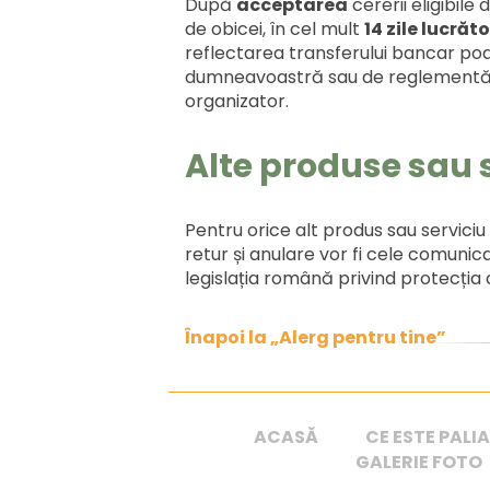
După
acceptarea
cererii eligibil
de obicei, în cel mult
14 zile lucrăt
reflectarea transferului bancar poa
dumneavoastră sau de reglementăril
organizator.
Alte produse sau s
Pentru orice alt produs sau serviciu
retur și anulare vor fi cele comunic
legislația română privind protecția 
Înapoi la „Alerg pentru tine”
ACASĂ
CE ESTE PALIA
GALERIE FOTO